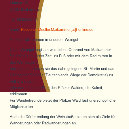
Mühlstr. 16
67487 Maikammer
Tel: 06321/59767
email:
Rebenhof.Mueller.Maikammer[at]t-online.de
Herzlich willkommen in unserem Weingut
Unser Weingut liegt am westlichen Ortsrand von Maikammer.
So sind sie in kurzer Zeit zu Fuß oder mit dem Rad mitten in
den Weinbergen.
Von uns aus können sie das nahe gelegene St. Martin und das
Hambacher Schloss (Deutschlands Wiege der Demokratie) zu
Fuß erwandern
oder den höchsten Berg des Pfälzer Waldes, die Kalmit,
erklimmen.
Für Wanderfreunde bietet der Pfälzer Wald fast unerschöpfliche
Möglichkeiten.
Auch die Dörfer entlang der Weinstraße bieten sich als Ziele für
Wanderungen oder Radwanderungen an.